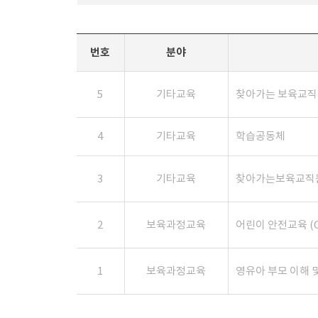
번호
분야
5
기타교육
찾아가는 보육교직
4
기타교육
학습공동체
3
기타교육
찾아가는보육교직
2
보육과정교육
어린이 안전교육 (C
1
보육과정교육
영유아 부모 이해 