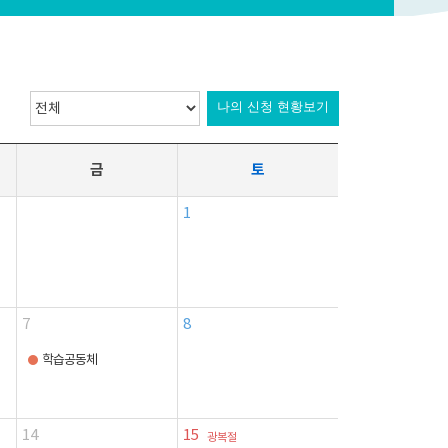
나의 신청 현황보기
금
토
1
7
8
학습공동체
14
15
광복절