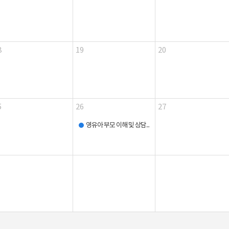
8
19
20
5
26
27
영유아 부모 이해 및 상담...