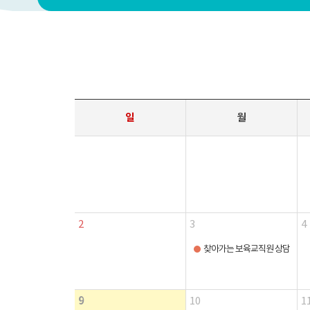
일
월
2
3
4
찾아가는 보육교직원 상담
9
10
1