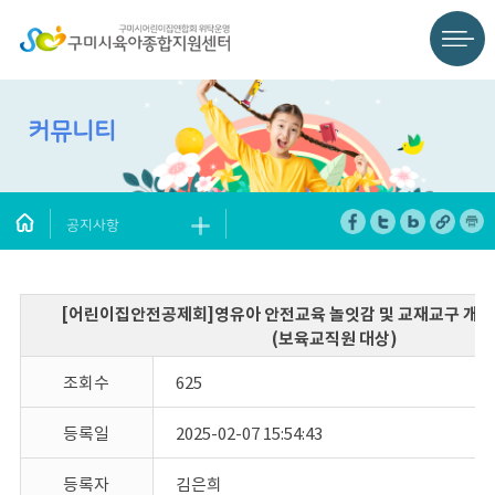
커뮤니티
공지사항
[어린이집안전공제회]영유아 안전교육 놀잇감 및 교재교구 개발
(보육교직원 대상)
조회수
625
등록일
2025-02-07 15:54:43
등록자
김은희