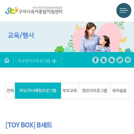
교육/행사
부모및자녀프로그램
전체
부모/자녀체험프로그램
부모교육
영유아프로그램
육아쉼표
[TOY BOX] B세트