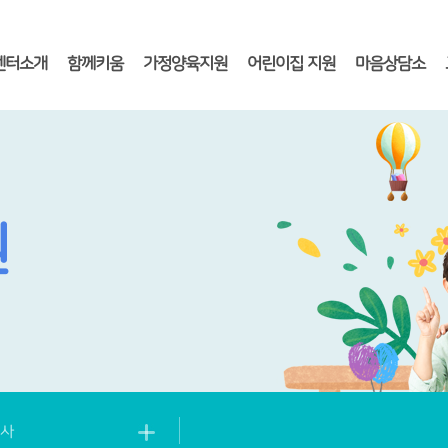
센터소개
함께키움
가정양육지원
어린이집 지원
마음상담소
원
사