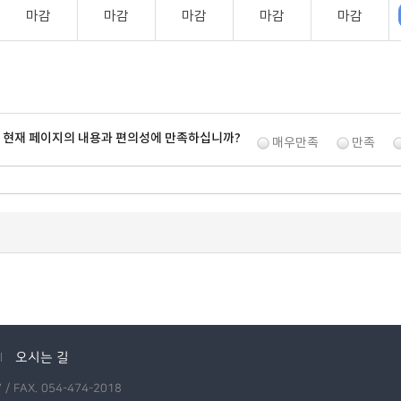
마감
마감
마감
마감
마감
. 현재 페이지의 내용과 편의성에 만족하십니까?
매우만족
만족
오시는 길
 FAX. 054-474-2018