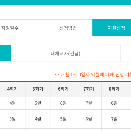
 지원일수
신청방법
지원신청
대체교사(긴급)
※ 매월 1~10일자 익월에 대해 신청 
4회기
5회기
6회기
7회기
8회기
4월
5월
6월
7월
8월
3월
4월
5월
6월
7월