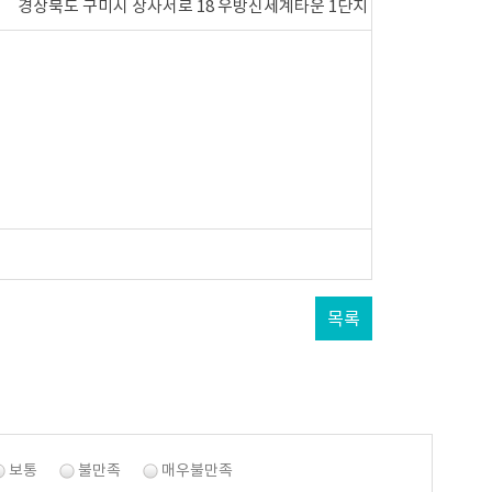
경상북도 구미시 상사서로 18 우방신세계타운 1단지
목록
보통
불만족
매우불만족